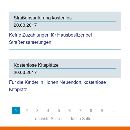
Straßensanierung kostenlos
20.03.2017
Keine Zuzahlungen für Hausbesitzer bei
Straßensanierungen.
Kostenlose Kitaplätze
20.03.2017
Für die Kinder in Hohen Neuendorf, kostenlose
Kitaplätz
Pages
1
2
3
4
5
6
7
8
9
…
nächste Seite ›
letzte Seite »