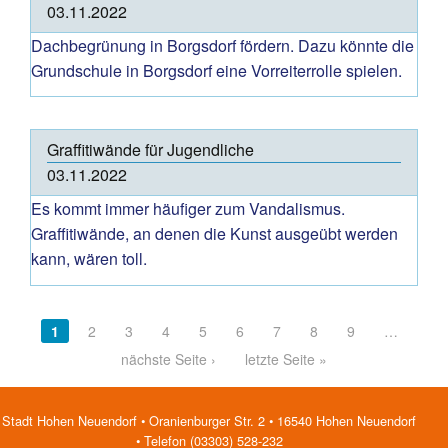
03.11.2022
Dachbegrünung in Borgsdorf fördern. Dazu könnte die
Grundschule in Borgsdorf eine Vorreiterrolle spielen.
Graffitiwände für Jugendliche
03.11.2022
Es kommt immer häufiger zum Vandalismus.
Graffitiwände, an denen die Kunst ausgeübt werden
kann, wären toll.
Pages
1
2
3
4
5
6
7
8
9
…
nächste Seite ›
letzte Seite »
Stadt Hohen Neuendorf • Oranienburger Str. 2 • 16540 Hohen Neuendorf
• Telefon (03303) 528-232