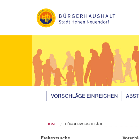
Skip to main content
VORSCHLÄGE EINREICHEN
ABST
You are here
HOME
BÜRGERVORSCHLÄGE
Freitextsuche
Vorschl