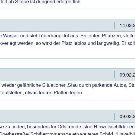
 ab Stolpe ist dringend erforderlich
14.02.
e Wasser und sieht überhaupt tot aus. Es fehlen Pflanzen, viel
kverlegt werden, so wirkt der Platz leblos und langweilig. Er
09.02.
ieder gefährliche Situationen,Stau durch parkende Autos, Stra
r aufstellen, etwas teurer: Platten legen
09.02.
 zu finden, besonders für Ortsfremde, sind Hinweisschilder erfo
 Goethestraße/ Schillerpromenade,ein weiteres Schild "Havelb