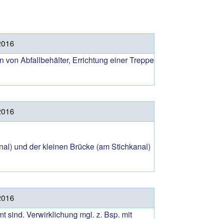
Archiv 2020
Archiv 2019
Archiv 2018
2016
Archiv 2017
 von Abfallbehälter, Errichtung einer Treppe
Archiv 2016
2016
nal) und der kleinen Brücke (am Stichkanal)
2016
sind. Verwirklichung mgl. z. Bsp. mit