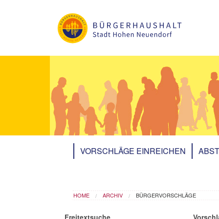
Skip to main content
VORSCHLÄGE EINREICHEN
ABST
You are here
HOME
ARCHIV
BÜRGERVORSCHLÄGE
Freitextsuche
Vorschl