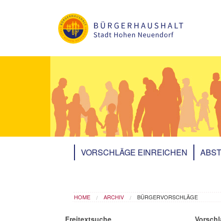
Skip to main content
VORSCHLÄGE EINREICHEN
ABST
You are here
HOME
ARCHIV
BÜRGERVORSCHLÄGE
Freitextsuche
Vorschl