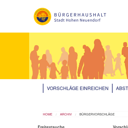
Skip to main content
VORSCHLÄGE EINREICHEN
ABST
You are here
HOME
ARCHIV
BÜRGERVORSCHLÄGE
Freitextsuche
Vorschl