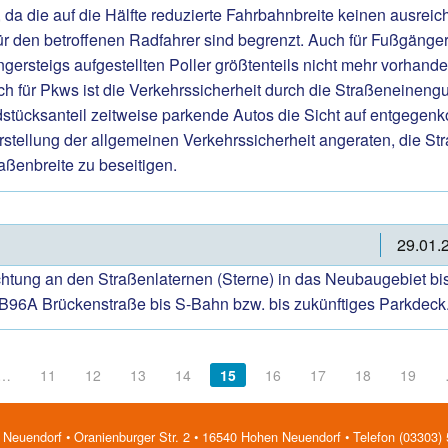
 -, da die auf die Hälfte reduzierte Fahrbahnbreite keinen aus
r den betroffenen Radfahrer sind begrenzt. Auch für Fußgänger
rsteigs aufgestellten Poller größtenteils nicht mehr vorhand
 für Pkws ist die Verkehrssicherheit durch die Straßeneinengu
stücksanteil zeitweise parkende Autos die Sicht auf entgege
erstellung der allgemeinen Verkehrssicherheit angeraten, die 
aßenbreite zu beseitigen.
29.01.
chtung an den Straßenlaternen (Sterne) in das Neubaugebiet b
r B96A Brückenstraße bis S-Bahn bzw. bis zukünftiges Parkdeck
…
11
12
13
14
15
16
17
18
19
Neuendorf • Oranienburger Str. 2 • 16540 Hohen Neuendorf • Telefon (03303)