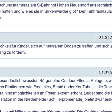
wachungskameras am S-Bahnhof Hohen Neuendorf aus rechtlic
l hatten und wie es sie in Birkenwerder gibt? Der Fahhradklau
r.
31.01.
chkeit für Kinder, sich auf neutralem Boden zu treffen und sic
ang zu fördern.
31.01.
 gesundheitsbewussten Bürger eine Outdoor-Fitness-Anlage bzw.
h Plattformen wie Freeletics, Beat81 oder YouTube ist die Tra
Trainingsmöglichkeiten im Freien extrem erhöht. Leider sind di
station in der Niederheide (Schillerpromenade) bietet zwar erst
eßlich mit Hilfe des eigenen Körpergewichts. Die Geräte umfas