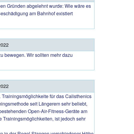
hen Gründen abgelehnt wurde: Wie wäre es
|Beschädigung am Bahnhof existiert
2022
h zu bewegen. Wir sollten mehr dazu
2022
 Trainingsmöglichkeite für das Calisthenics
iningsmethode seit Längerem sehr beliebt,
e bestehenden Open-Air-Fitness-Geräte am
e Trainingsmöglichkeiten, ist jedoch sehr
sen in der Regel Stangen verschiedener Höhe