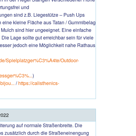
rtungsfrei und
ungen sind z.B. Liegestütze – Push Ups
en eine kleine Fläche aus Tatan / Gummibelag
Mulch sind hier ungeeignet. Eine einfache
ie Lage sollte gut erreichbar sein für viele
esser jedoch eine Möglichkeit nahe Rathaus
e.de/Spielplatzger%C3%A4te/Outdoor-
nessger%C3%...
)
ijou...
/
https://calisthenics-
2022
terung auf normale Straßenbreite. Die
s zusätzlich durch die Straßeneinengung