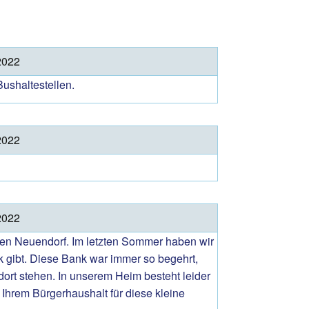
Archiv 2020
Archiv 2019
Archiv 2018
2022
Archiv 2017
ushaltestellen.
Archiv 2016
2022
2022
hen Neuendorf. Im letzten Sommer haben wir
k gibt. Diese Bank war immer so begehrt,
ort stehen. In unserem Heim besteht leider
 Ihrem Bürgerhaushalt für diese kleine