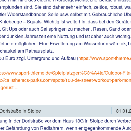
pfunden sind. Sie sind daher sehr einfach, zeitlos, robust, wa
ler Widerstandbänder, Seile usw. selbst mit. Gebräuchliche Üb
/ Kniebeuge – Squats. Wichtig ist weiterhin, dass bei den Gerät
, Sit Ups oder auch Seilspringen zu machen. Rasen, Sand oder 
er dunklen Jahreszeit eine Nutzung und ist daher auch wichtig. D
eine ermöglichen. Eine Erweiterung am Wasserturm wäre ok, b
 Schaukel am Rathausplatz.
00 Euro zzgl. Untergrund und Aufbau (
https://www.sport-thiem
tps://www.sport-thieme.de/Spielplatzger%C3%A4te/Outdoor-Fit
s://calisthenics-parks.com/spots/100-de-street-workout-park-monb
erust-...
Dorfstraße in Stolpe
31.01.
ung in der Dorfstraße vor dem Haus 13G in Stolpe durch Verbrei
iner Gefährdung von Radfahrern, wenn entgegenkommende Auto