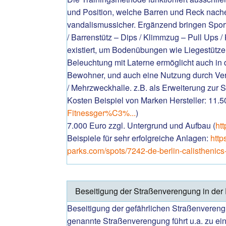
und Position, welche Barren und Reck nachem
vandalismussicher. Ergänzend bringen Sport
/ Barrenstütz – Dips / Klimmzug – Pull Ups 
existiert, um Bodenübungen wie Liegestütze
Beleuchtung mit Laterne ermöglicht auch in d
Bewohner, und auch eine Nutzung durch Ver
/ Mehrzweckhalle. z.B. als Erweiterung zur
Kosten Beispiel von Marken Hersteller: 11.5
Fitnessger%C3%...
)
7.000 Euro zzgl. Untergrund und Aufbau (
ht
Beispiele für sehr erfolgreiche Anlagen:
http
parks.com/spots/7242-de-berlin-calisthenics-g
Beseitigung der Straßenverengung in der 
Beseitigung der gefährlichen Straßenvereng
genannte Straßenverengung führt u.a. zu e