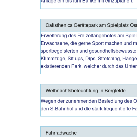
Anlage ein bis fünf Bänke mit einzuplanen.
Calisthenics Gerätepark am Spielplatz Os
Erweiterung des Freizeitangebotes am Spielpl
Erwachsene, die gerne Sport machen und mit G
sportbegeisterten und gesundheitsbewusste
Klimmzüge, Sit-ups, Dips, Stretching, Hange
existierenden Park, welcher durch das Unt
Weihnachtsbeleuchtung in Bergfelde
Wegen der zunehmenden Besiedlung des Ortst
den S-Bahnhof und die stark frequentierte 
Fahrradwache