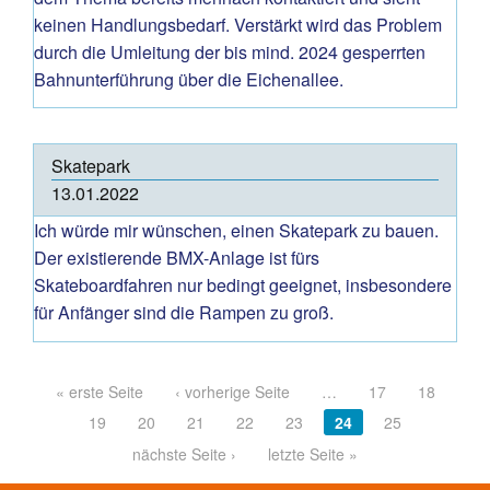
keinen Handlungsbedarf. Verstärkt wird das Problem
durch die Umleitung der bis mind. 2024 gesperrten
Bahnunterführung über die Eichenallee.
Skatepark
13.01.2022
Ich würde mir wünschen, einen Skatepark zu bauen.
Der existierende BMX-Anlage ist fürs
Skateboardfahren nur bedingt geeignet, insbesondere
für Anfänger sind die Rampen zu groß.
Pages
« erste Seite
‹ vorherige Seite
…
17
18
19
20
21
22
23
24
25
nächste Seite ›
letzte Seite »