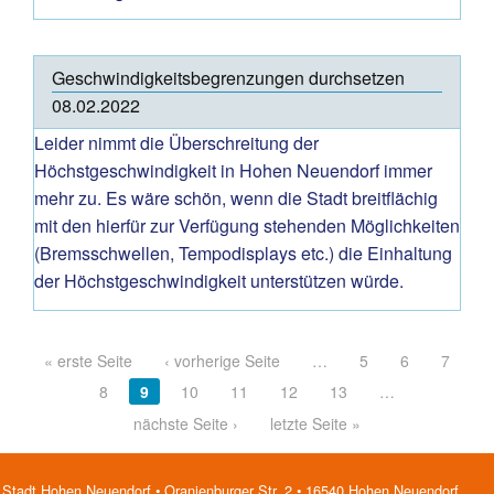
Geschwindigkeitsbegrenzungen durchsetzen
08.02.2022
Leider nimmt die Überschreitung der
Höchstgeschwindigkeit in Hohen Neuendorf immer
mehr zu. Es wäre schön, wenn die Stadt breitflächig
mit den hierfür zur Verfügung stehenden Möglichkeiten
(Bremsschwellen, Tempodisplays etc.) die Einhaltung
der Höchstgeschwindigkeit unterstützen würde.
Pages
« erste Seite
‹ vorherige Seite
…
5
6
7
8
9
10
11
12
13
…
nächste Seite ›
letzte Seite »
Stadt Hohen Neuendorf • Oranienburger Str. 2 • 16540 Hohen Neuendorf