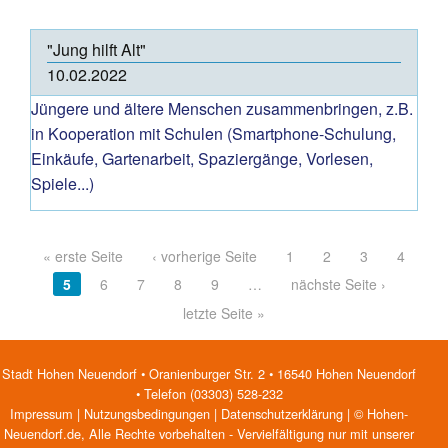
"Jung hilft Alt"
10.02.2022
Jüngere und ältere Menschen zusammenbringen, z.B.
in Kooperation mit Schulen (Smartphone-Schulung,
Einkäufe, Gartenarbeit, Spaziergänge, Vorlesen,
Spiele...)
Pages
« erste Seite
‹ vorherige Seite
1
2
3
4
5
6
7
8
9
…
nächste Seite ›
letzte Seite »
Stadt Hohen Neuendorf • Oranienburger Str. 2 • 16540 Hohen Neuendorf
• Telefon (03303) 528-232
Impressum
|
Nutzungsbedingungen
|
Datenschutzerklärung
| © Hohen-
Neuendorf.de, Alle Rechte vorbehalten - Vervielfältigung nur mit unserer