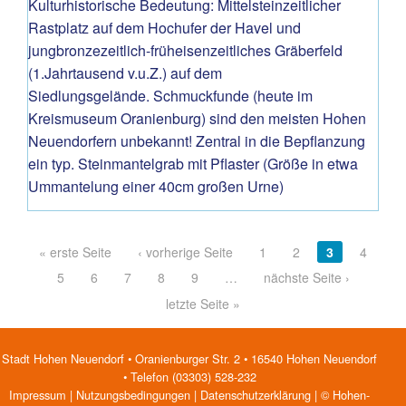
Kulturhistorische Bedeutung: Mittelsteinzeitlicher
Rastplatz auf dem Hochufer der Havel und
jungbronzezeitlich-früheisenzeitliches Gräberfeld
(1.Jahrtausend v.u.Z.) auf dem
Siedlungsgelände. Schmuckfunde (heute im
Kreismuseum Oranienburg) sind den meisten Hohen
Neuendorfern unbekannt! Zentral in die Bepflanzung
ein typ. Steinmantelgrab mit Pflaster (Größe in etwa
Ummantelung einer 40cm großen Urne)
Pages
« erste Seite
‹ vorherige Seite
1
2
3
4
5
6
7
8
9
…
nächste Seite ›
letzte Seite »
Stadt Hohen Neuendorf • Oranienburger Str. 2 • 16540 Hohen Neuendorf
• Telefon (03303) 528-232
Impressum
|
Nutzungsbedingungen
|
Datenschutzerklärung
| © Hohen-