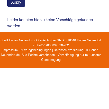
Apply
Leider konnten hierzu keine Vorschläge gefunden
werden.
Stadt Hohen Neuendorf • Oranienburger Str. 2 • 16540 Hohen Neuendorf
• Telefon (03303) 528-232
Impressum
|
Nutzungsbedingungen
|
Datenschutzerklärung
| © Hohen-
Neuendorf.de, Alle Rechte vorbehalten - Vervielfältigung nur mit unserer
Genehmigung